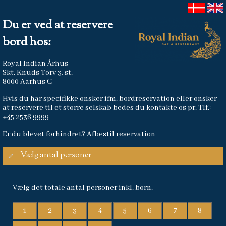
Du er ved at reservere
bord hos:
Royal Indian Århus
Skt. Knuds Torv 3, st.
8000 Aarhus C
Hvis du har specifikke ønsker ifm. bordreservation eller ønsker
at reservere til et større selskab bedes du kontakte os pr. Tlf.:
+45 2536 9999
Er du blevet forhindret?
Afbestil reservation
Vælg antal personer
Vælg det totale antal personer inkl. børn.
1
2
3
4
5
6
7
8